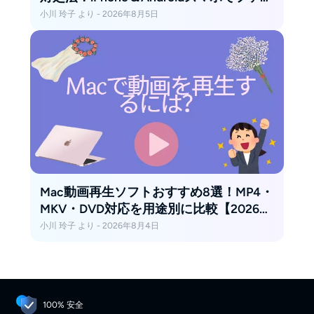
ルを開くには？
小川 玲子 より - 2026年8月5日
Mac動画再生ソフトおすすめ8選！MP4・
MKV・DVD対応を用途別に比較【2026
年】
小川 玲子 より - 2026年8月4日
100% 安全