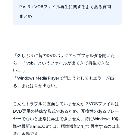
Part 3：VOBファイル再生に関するよくある質問
2.1　PlayerFab Free Video プレーヤー
2.2　VLC Media Player
まとめ
2.3　Windows Media Player
2.4　MPC-HC
2.5　BS Player Free
2.6　Real Player
「久しぶりに昔のDVDバックアップフォルダを開いた
2.7　Mobo Player
ら、『.vob』というファイルが出てきて再生できな
2.8　Rock Player Lite
い……」
2.9　KM Player
「Windows Media Playerで開こうとしてもエラーが出
る、または音が出ない」
こんなトラブルに直面していませんか？VOBファイルは
DVD専用の特殊な形式であるため、互換性のあるプレー
ヤーでないと正常に再生できません。特にWindows 10以
降や最新のmacOSでは、標準機能だけで再生するのは非
常に困難です。