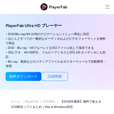
PlayerFab
PlayerFab Ultra HD プレーヤー
• DVD/Blu-ray/4K UHDのナビゲーションメニュー再生に対応
• ほとんどすべての一般的なオーディオおよびビデオフォーマットを無料
で再生
• DVD・Blu-ray・4KブルーレイをISOファイル化して保存できる
• 3Dビデオ、4K HDR10 、ドルビーアトモスとDTS HD オーディオにも対
応
• Blu-ray、動画などのメディアファイルをポスターウォールで自動整理・
管理
無料ダウンロード
詳細情報
ホーム
/
PlayerFab
/
DVD再生
/
【2026年最新】無料で使える
VOB再生ソフトまとめ｜Mac＆Windows対応