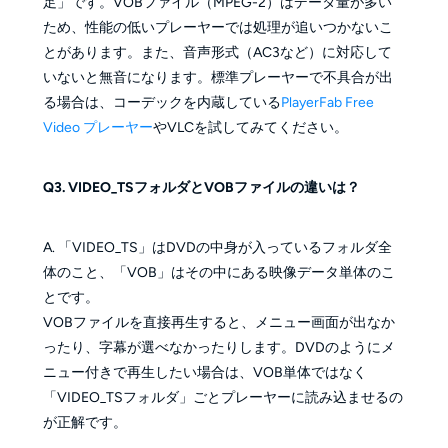
足」です。VOBファイル（MPEG-2）はデータ量が多い
ため、性能の低いプレーヤーでは処理が追いつかないこ
とがあります。また、音声形式（AC3など）に対応して
いないと無音になります。標準プレーヤーで不具合が出
る場合は、コーデックを内蔵している
PlayerFab Free
Video プレーヤー
やVLCを試してみてください。
Q3. VIDEO_TSフォルダとVOBファイルの違いは？
A. 「VIDEO_TS」はDVDの中身が入っているフォルダ全
体のこと、「VOB」はその中にある映像データ単体のこ
とです。
VOBファイルを直接再生すると、メニュー画面が出なか
ったり、字幕が選べなかったりします。DVDのようにメ
ニュー付きで再生したい場合は、VOB単体ではなく
「VIDEO_TSフォルダ」ごとプレーヤーに読み込ませるの
が正解です。