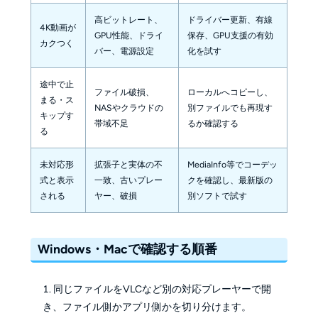
高ビットレート、
ドライバー更新、有線
4K動画が
GPU性能、ドライ
保存、GPU支援の有効
カクつく
バー、電源設定
化を試す
途中で止
ファイル破損、
ローカルへコピーし、
まる・ス
NASやクラウドの
別ファイルでも再現す
キップす
帯域不足
るか確認する
る
未対応形
拡張子と実体の不
MediaInfo等でコーデッ
式と表示
一致、古いプレー
クを確認し、最新版の
される
ヤー、破損
別ソフトで試す
Windows・Macで確認する順番
同じファイルをVLCなど別の対応プレーヤーで開
き、ファイル側かアプリ側かを切り分けます。