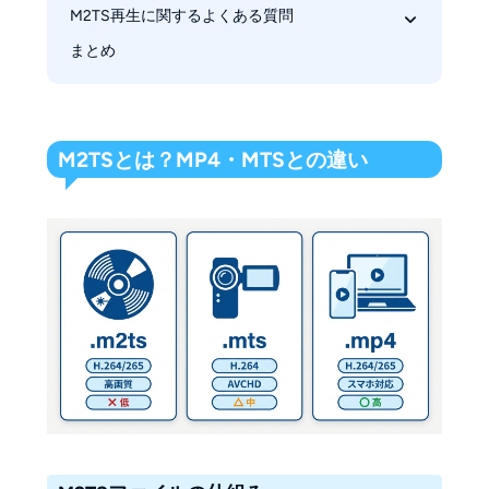
Leawo Blu-ray Player
M2TS再生に関するよくある質問
直接再生が向いているケース
PotPlayer
MP4・MKVへの変換が向いているケース
まとめ
M2TSファイルはWindowsやMacの標準アプリ
KMPlayer
だけで開けますか？
Infuse
M2TSはなぜMP4より容量が大きいのですか？
nPlayer
iPhoneでM2TSを変換せずに再生できますか？
M2TSとは？MP4・MTSとの違い
MTSをM2TSへ拡張子変更すれば再生できます
か？
M2TSを編集するならMP4とMKVのどちらがよ
いですか？