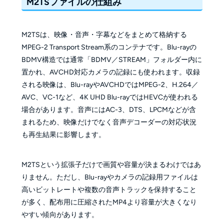
M2TSファイルの仕組み
M2TSは、映像・音声・字幕などをまとめて格納する
MPEG-2 Transport Stream系のコンテナです。Blu-rayの
BDMV構造では通常「BDMV／STREAM」フォルダー内に
置かれ、AVCHD対応カメラの記録にも使われます。収録
される映像は、Blu-rayやAVCHDではMPEG-2、H.264／
AVC、VC-1など、4K UHD Blu-rayではHEVCが使われる
場合があります。音声にはAC-3、DTS、LPCMなどが含
まれるため、映像だけでなく音声デコーダーの対応状況
も再生結果に影響します。
M2TSという拡張子だけで画質や容量が決まるわけではあ
りません。ただし、Blu-rayやカメラの記録用ファイルは
高いビットレートや複数の音声トラックを保持すること
が多く、配布用に圧縮されたMP4より容量が大きくなり
やすい傾向があります。