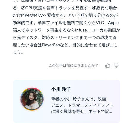
く、②映像・音声コーデックとファイル破損を確認す
る、③GPU支援や音声トラックを見直す、④必要な場合
だけMP4やMKVへ変換する、という順で切り分けるのが
効率的です。単体ファイルを無料で開くならVLC、Apple
端末でネットワーク再生するならInfuse、ローカル動画か
ら光ディスク、対応ストリーミングまで一つの環境で管
理したい場合はPlayerFabなど、目的に合わせて選びまし
ょう。
この記事は役に立ちましたか？
小川 玲子
筆者の小川 玲子さんは、映画、
アニメ、ドラマ、メディアソフト
に深く興味を寄せ、ネットで記
事、評論や動画を投稿するのが好
みです。2019年、DVDFab社編集
チームに加入し、編集者としてイ