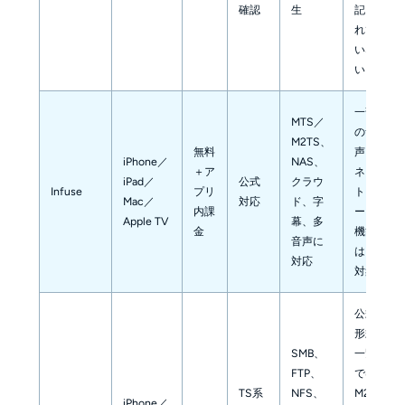
確認
生
記さ
れて
いな
い
一部
MTS／
の音
M2TS、
無料
声・
iPhone／
NAS、
＋ア
ネッ
iPad／
公式
クラウ
Infuse
プリ
トワ
Mac／
対応
ド、字
内課
ーク
Apple TV
幕、多
金
機能
音声に
はPro
対応
対象
公式
形式
SMB、
一覧
FTP、
では
TS系
NFS、
M2TS
iPhone／