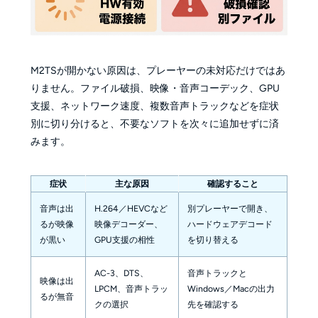
M2TSが開かない原因は、プレーヤーの未対応だけではあ
りません。ファイル破損、映像・音声コーデック、GPU
支援、ネットワーク速度、複数音声トラックなどを症状
別に切り分けると、不要なソフトを次々に追加せずに済
みます。
症状
主な原因
確認すること
音声は出
H.264／HEVCなど
別プレーヤーで開き、
るが映像
映像デコーダー、
ハードウェアデコード
が黒い
GPU支援の相性
を切り替える
AC-3、DTS、
音声トラックと
映像は出
LPCM、音声トラッ
Windows／Macの出力
るが無音
クの選択
先を確認する