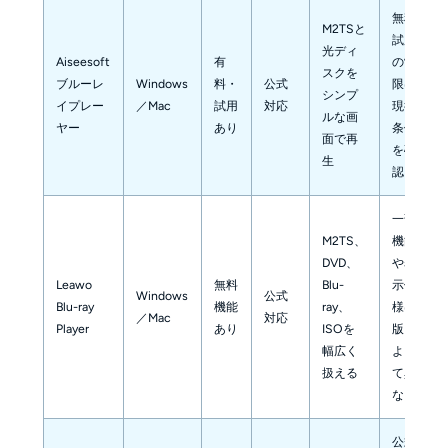
無料
M2TSと
試用
光ディ
Aiseesoft
有
の制
スクを
ブルーレ
Windows
料・
公式
限は
シンプ
イプレー
／Mac
試用
対応
現行
ルな画
ヤー
あり
条件
面で再
を確
生
認
一部
M2TS、
機能
DVD、
や表
Leawo
無料
Blu-
示仕
Windows
公式
Blu-ray
機能
ray、
様は
／Mac
対応
Player
あり
ISOを
版に
幅広く
よっ
扱える
て異
なる
公式