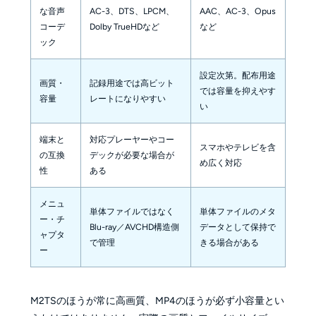
な音声
AC-3、DTS、LPCM、
AAC、AC-3、Opus
コーデ
Dolby TrueHDなど
など
ック
設定次第。配布用途
画質・
記録用途では高ビット
では容量を抑えやす
容量
レートになりやすい
い
端末と
対応プレーヤーやコー
スマホやテレビを含
の互換
デックが必要な場合が
め広く対応
性
ある
メニュ
単体ファイルではなく
単体ファイルのメタ
ー・チ
Blu-ray／AVCHD構造側
データとして保持で
ャプタ
で管理
きる場合がある
ー
M2TSのほうが常に高画質、MP4のほうが必ず小容量とい