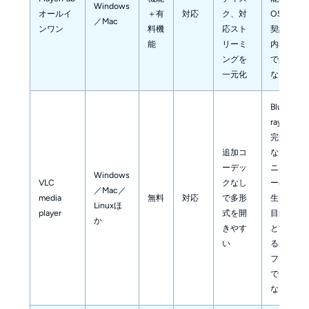
Windows
オールイ
＋有
対応
ク、対
OSや
／Mac
ンワン
料機
応スト
契約
能
リーミ
内容
ングを
で異
一元化
なる
Blu-
rayの
完全
追加コ
なメ
ーデッ
ニュ
Windows
VLC
クなし
ー再
／Mac／
media
無料
対応
で多形
生を
Linuxほ
player
式を開
目的
か
きやす
とす
い
るソ
フト
では
ない