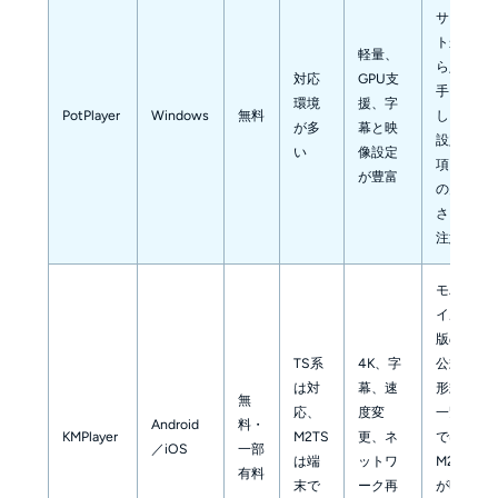
サイ
トか
軽量、
ら入
対応
GPU支
手
環境
援、字
PotPlayer
Windows
無料
し、
が多
幕と映
設定
い
像設定
項目
が豊富
の多
さに
注意
モバ
イル
版の
TS系
4K、字
公式
は対
幕、速
形式
無
応、
度変
一覧
Android
料・
KMPlayer
M2TS
更、ネ
では
／iOS
一部
は端
ットワ
M2TS
有料
末で
ーク再
が明