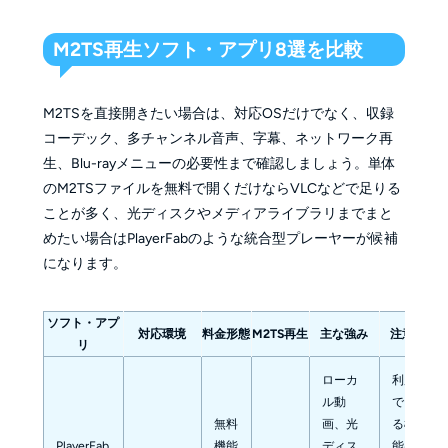
M2TS再生ソフト・アプリ8選を比較
M2TSを直接開きたい場合は、対応OSだけでなく、収録
コーデック、多チャンネル音声、字幕、ネットワーク再
生、Blu-rayメニューの必要性まで確認しましょう。単体
のM2TSファイルを無料で開くだけならVLCなどで足りる
ことが多く、光ディスクやメディアライブラリまでまと
めたい場合はPlayerFabのような統合型プレーヤーが候補
になります。
ソフト・アプ
対応環境
料金形態
M2TS再生
主な強み
注意点
リ
ローカ
利用
ル動
でき
無料
画、光
る機
PlayerFab
機能
ディス
能は