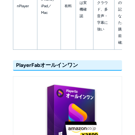
は実
クラウ
の明
nPlayer
iPad／
有料
機確
ド、多
記が
Mac
認
音声・
ない
字幕に
ため
強い
購入
前に
確認
PlayerFabオールインワン