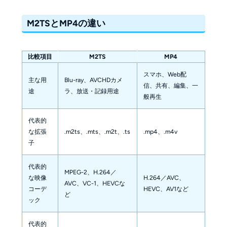
M2TSとMP4の違い
比較項目
M2TS
MP4
スマホ、Web配
主な用
Blu-ray、AVCHDカメ
信、共有、編集、一
途
ラ、放送・記録用途
般再生
代表的
な拡張
.m2ts、.mts、.m2t、.ts
.mp4、.m4v
子
代表的
MPEG-2、H.264／
な映像
H.264／AVC、
AVC、VC-1、HEVCな
コーデ
HEVC、AV1など
ど
ック
代表的