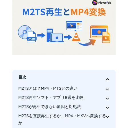
目次
M2TSとは？MP4・MTSとの違い
M2TS再生ソフト・アプリ8選を比較
M2TSファイルの仕組み
M2TSとMP4の違い
M2TSが再生できない原因と対処法
PlayerFabオールインワン
MTSとM2TSの違い
VLC media player
M2TSを直接再生するか、MP4・MKVへ変換する
Windows・Macで確認する順番
か
Aiseesoftブルーレイプレーヤー
VLCでM2TSを開けない場合