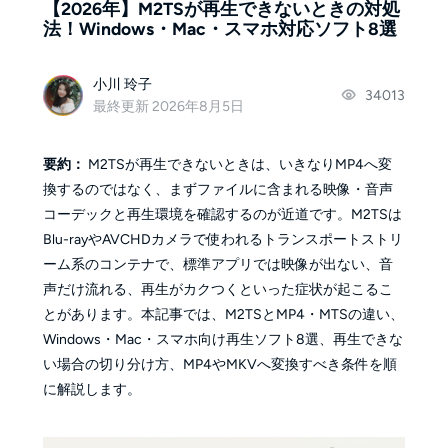
【2026年】M2TSが再生できないときの対処
法！Windows・Mac・スマホ対応ソフト8選
小川 玲子
34013
最終更新 2026年8月5日
要約：
M2TSが再生できないときは、いきなりMP4へ変
換するのではなく、まずファイルに含まれる映像・音声
コーデックと再生環境を確認するのが近道です。M2TSは
Blu-rayやAVCHDカメラで使われるトランスポートストリ
ーム系のコンテナで、標準アプリでは映像が出ない、音
声だけ流れる、再生がカクつくといった症状が起こるこ
とがあります。本記事では、M2TSとMP4・MTSの違い、
Windows・Mac・スマホ向け再生ソフト8選、再生できな
い場合の切り分け方、MP4やMKVへ変換すべき条件を順
に解説します。