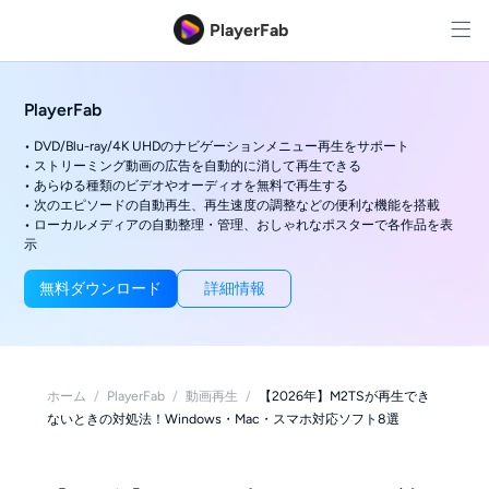
PlayerFab
PlayerFab
• DVD/Blu-ray/4K UHDのナビゲーションメニュー再生をサポート
• ストリーミング動画の広告を自動的に消して再生できる
• あらゆる種類のビデオやオーディオを無料で再生する
• 次のエピソードの自動再生、再生速度の調整などの便利な機能を搭載
• ローカルメディアの自動整理・管理、おしゃれなポスターで各作品を表
示
無料ダウンロード
詳細情報
ホーム
/
PlayerFab
/
動画再生
/
【2026年】M2TSが再生でき
ないときの対処法！Windows・Mac・スマホ対応ソフト8選