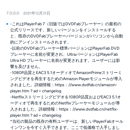
7.0.0.0
2021年12月31日
-これはPlayerFab 7（旧版ではDVDFabプレーヤー）の最初の
公式リリースです。新しいバージョンをインストールする
と、既存のDVDFabプレーヤーバージョンがパソコンから自動
的にアンインストールされます。
-以前のDVDFabプレーヤー標準バージョンはPlayerFab DVD
プレーヤーに名前が変更され、UltraバージョンはPlayerFab
Ultra HD プレーヤーに名前が変更されます。ユーザーには影
響を及びません。
-1080P品質とEAC3 5.1オーディオでAmazonPrimeストリーミ
ングビデオを再生するためのAmazon Playerモジュールが導入
されました。詳細情報：https：//www.dvdfab.cn/amazon-
player.htm？ad = changelog
-Netflixストリーミングビデオを1080P品質およびEAC3 5.1オ
ーディオで再生するためのNetflixプレーヤーモジュールが導
入されました。詳細情報：https：//www.dvdfab.cn/netflix-
player.htm？ad = changelog
*当社の製品の既存の有料ユーザーは、新しいPlayerFabオール
インワンを今すぐ入手できます。ここで低価格で入手しまし