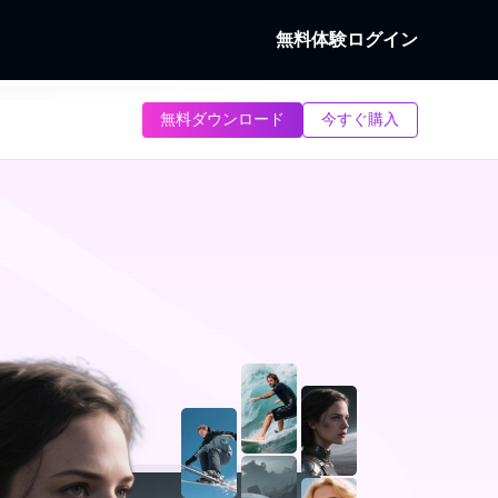
無料体験
ログイン
Fab
無料ダウンロード
今すぐ購入
究
Dディスクを復号化す
クとローカル/ストリーミング動画を
る
dFab
ーミング動画を画面録画する