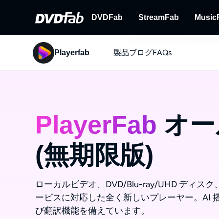
DVDFab
StreamFab
Music
製品
ブログ
FAQs
Playerfab
DVDFab
StreamFab
完全なDVD/ブルーレイ/UHDソ
ストリーミング動
ン
PlayerFab
オー
(無期限版)
ローカルビデオ、DVD/Blu-ray/UHD デ
ービスに対応した全く新しいプレーヤー。AI
び翻訳機能を備えています。