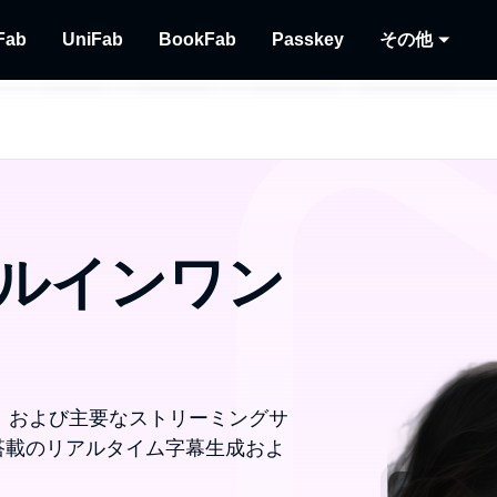
Fab
UniFab
BookFab
Passkey
その他
MusicFab
UniFab
BookFab
Passkey
Player
リューショ
画をダウンロードする
ストリーミング音楽をダウンロードする
AI搭載した動画・音声の品質向上ツール
電子書籍、マンガ、オーディオブックの
DVD/ブルーレイ/UH
ディス
極のソリューション
る
再生す
Recor
ストリ
ルインワン
ィスク、および主要なストリーミングサ
 搭載のリアルタイム字幕生成およ