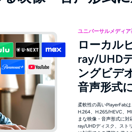
ユニバーサルメディア
ローカルビデ
ray/U
ングビデ
音声形式
柔軟性の高いPlayerF
H.264、H.265/HEV
まな映像・音声形式に対応
ray/UHDディスク、