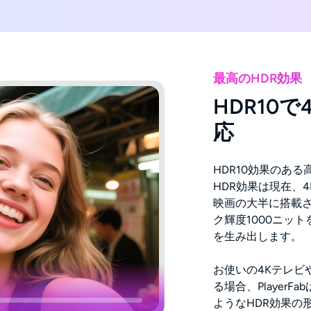
最高のHDR効果
HDR10
応
HDR10効果のある
HDR効果は現在、4K 
映画の大半に搭載さ
ク輝度1000ニッ
を生み出します。
お使いの4Kテレビ
る場合、PlayerFab
ようなHDR効果の